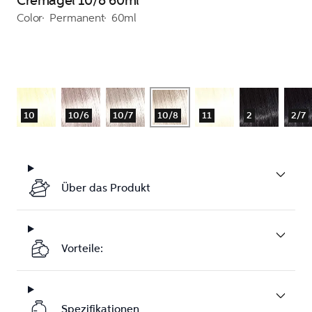
Cremagel 10/8 60ml
Color
Permanent
60ml
10
10/6
10/7
10/8
11
2
2/7
Über das Produkt
Vorteile:
Spezifikationen