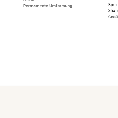
Farbe
Speci
Permamente Umformung
Sha
Care
S