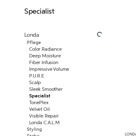
Specialist
Londa
Pflege
Color Radiance
Deep Moisture
Fiber Infusion
Impressive Volume
P.U.R.E
Scalp
Sleek Smoother
Specialist
TonePlex
Velvet Oil
Visible Repair
Londa C.A.L.M
Styling
LOND