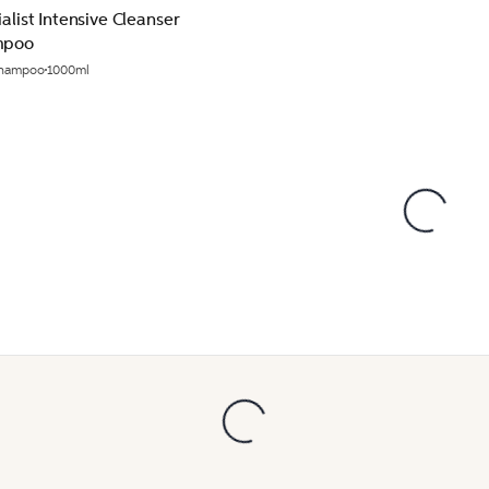
alist Intensive Cleanser
mpoo
hampoo
1000ml