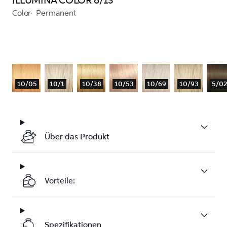
ILLUMINA COLOR 8/13
Color
Permanent
10/05
10/1
10/38
10/53
10/69
10/93
5/0
Über das Produkt
Vorteile:
Spezifikationen