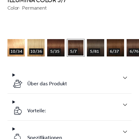
ILLUMINA COLOR 5/7
Color
Permanent
10/34
10/36
5/35
5/7
5/81
6/37
6/76
Über das Produkt
Vorteile:
Spezifikationen