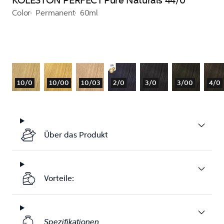
KOLESTON PERFECT Pure Naturals 44/0
Color
Permanent
60ml
10/0
10/00
10/03
2/0
3/0
3/00
4/0
Über das Produkt
Vorteile:
Spezifikationen