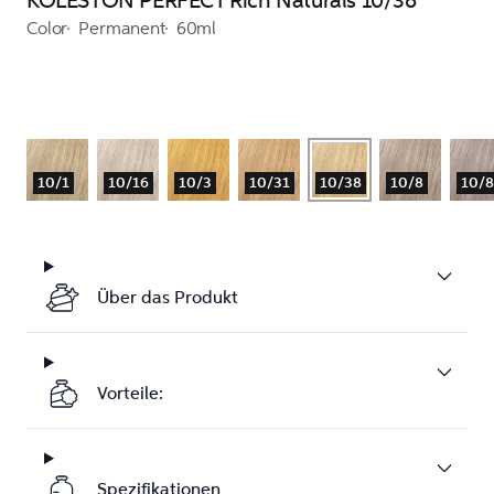
KOLESTON PERFECT Rich Naturals 10/38
Color
Permanent
60ml
10/1
10/16
10/3
10/31
10/38
10/8
10/
Über das Produkt
Vorteile:
Spezifikationen