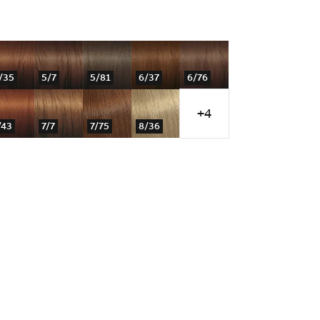
/35
5/7
5/81
6/37
6/76
+4
/43
7/7
7/75
8/36