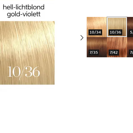
10/34
10/36
5
7/35
7/42
7